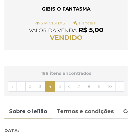
GIBIS O FANTASMA
374 VISITAS
1 lance(s)
R$ 5,00
VALOR DA VENDA
VENDIDO
188 itens encontrados
‹
1
2
3
4
5
6
7
8
9
10
›
Sobre o leilão
Termos e condições
Co
DATA: