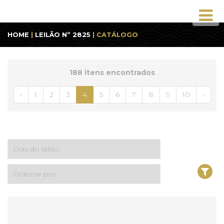
HOME
|
LEILÃO Nº 2825
| CATÁLOGO
188 itens encontrados
‹
1
2
3
4
5
6
7
8
9
10
›