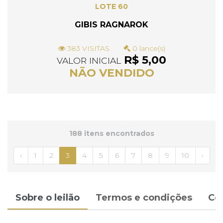
LOTE 60
GIBIS RAGNAROK
383 VISITAS
0 lance(s)
R$ 5,00
VALOR INICIAL
NÃO VENDIDO
188 itens encontrados
‹
1
2
3
4
5
6
7
8
9
10
›
Sobre o leilão
Termos e condições
Co