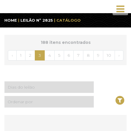
HOME
|
LEILÃO Nº 2825
| CATÁLOGO
188 itens encontrados
‹
1
2
3
4
5
6
7
8
9
10
›