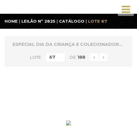
HOME
|
LEILÃO Nº 2825
|
CATÁLOGO
| LOTE 67
ESPECIAL DIA DA CRIANÇA E COLECIONADORES 1
‹
›
LOTE
DE
188