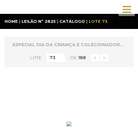
HOME
|
LEILÃO Nº 2825
|
CATÁLOGO
| LOTE 73
ESPECIAL DIA DA CRIANÇA E COLECIONADORES 1
‹
›
LOTE
DE
188