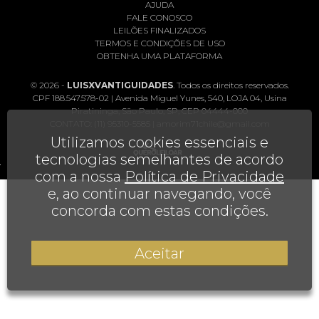
AJUDA
FALE CONOSCO
LEILÕES FINALIZADOS
TERMOS E CONDIÇÕES DE USO
OBTENHA UMA PLATAFORMA
© 2026 -
LUISXVANTIGUIDADES
. Todos os direitos reservados.
CPF 188.547.578-02 | Avenida Miguel Yunes, 540, LOJA 04, Usina
Piratininga, São Paulo, SP, CEP 04444-000
CONTATO:
(11) 95310-5585
|
amorim71chile@gmail.com
Utilizamos cookies essenciais e
tecnologias semelhantes de acordo
com a nossa
Política de Privacidade
e, ao continuar navegando, você
concorda com estas condições.
Aceitar